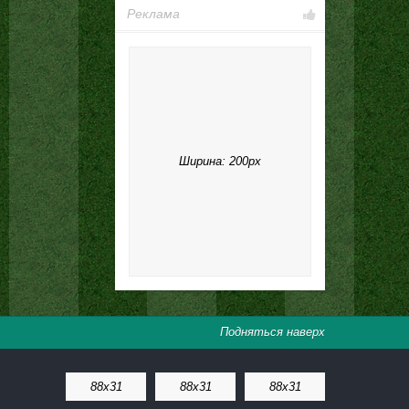
Реклама
Ширина: 200px
Подняться наверх
88x31
88x31
88x31