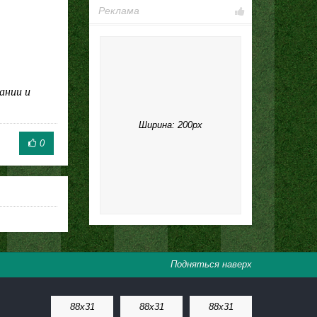
Реклама
ании и
Ширина: 200px
0
Подняться наверх
88x31
88x31
88x31