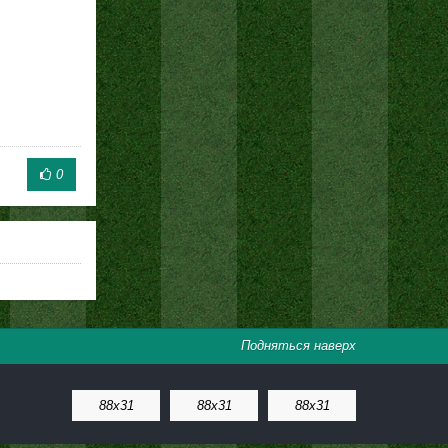
0
Подняться наверх
88x31
88x31
88x31