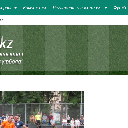
нирны
Комитеты
Регламент и положения
Футбо
лу