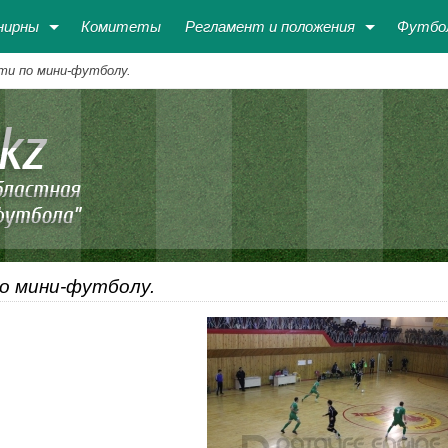
нирны
Комитеты
Регламент и положения
Футбо
ти по мини-футболу.
о мини-футболу.