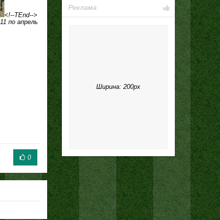
Реклама
<!--TEnd-->
11 по апрель
Ширина: 200px
0